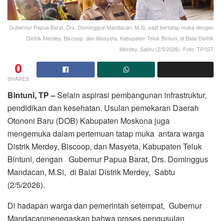
Gubernur Papua Barat, Drs. Dominggus Mandacan, M.Si, saat bertatap muka dengan
Distrik Merdey, Biscoop, dan Masyeta, Kabupaten Teluk Bintuni, di Balai Distrik
Merdey, Sabtu (2/5/2026). Foto: TP/IST
0
SHARES
Bintuni, TP –
Selain aspirasi pembangunan infrastruktur,
pendidikan dan kesehatan. Usulan pemekaran Daerah
Otononi Baru (DOB) Kabupaten Moskona juga
mengemuka dalam pertemuan tatap muka antara warga
Distrik Merdey, Biscoop, dan Masyeta, Kabupaten Teluk
Bintuni, dengan Gubernur Papua Barat, Drs. Dominggus
Mandacan, M.Si, di Balai Distrik Merdey, Sabtu
(2/5/2026).
Di hadapan warga dan pemerintah setempat, Gubernur
Mandacanmenegaskan bahwa proses pengusulan