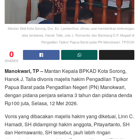
Mantan Wali Kota Sorong, Drs. Ec. Lamberthus Jitmau usai memberikan keterangan
atas terdakwa, Hanok Talla, Jois J. Rumambi, dan Bambang E.P. Mogadi di
Pengadilan Tipikor Papua Barat pada PN Manokwari. TP/DOK
0
SHARES
Manokwari, TP –
Mantan Kepala BPKAD Kota Sorong,
Hanok J. Talla divonis majelis hakim Pengadilan Tipikor
Papua Barat pada Pengadilan Negeri (PN) Manokwari,
dengan pidana penjara selama 3 tahun dan pidana denda
Rp100 juta, Selasa, 12 Mei 2026.
Vonis yang dibacakan majelis hakim yang diketuai, Linn C.
Hamadi, SH didampingi hakim anggota, Pitayartanto, SH
dan Hermawanto, SH tersebut, jauh lebih ringan