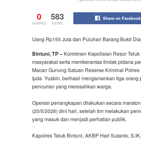
0
583
Share on Facebook
SHARES
VIEWS
Uang Rp155 Juta dan Puluhan Barang Bukti Di
Bintuni, TP –
Komitmen Kepolisian Resor Teluk
masyarakat serta memberantas tindak pidana p
Macan Gunung Satuan Reserse Kriminal Polres T
Ipda Yusbin, berhasil mengamankan tiga orang pr
pencurian yang meresahkan warga.
Operasi penangkapan dilakukan secara maraton
(20/5/2026) dini hari, setelah tim melakukan pe
yang masuk dan menjadi perhatian publik.
Kapolres Teluk Bintuni, AKBP Hari Sutanto, S.I