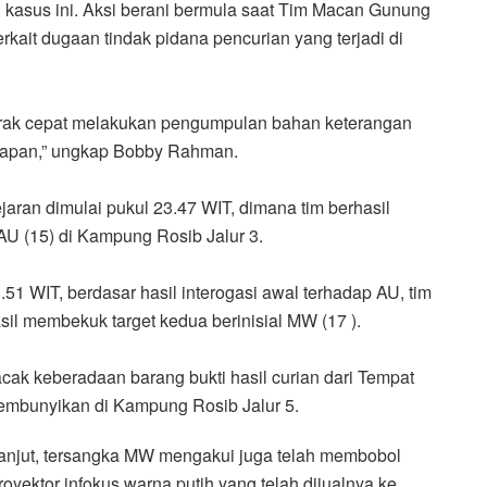
kasus ini. Aksi berani bermula saat Tim Macan Gunung
rkait dugaan tindak pidana pencurian yang terjadi di
rgerak cepat melakukan pengumpulan bahan keterangan
gkapan,” ungkap Bobby Rahman.
aran dimulai pukul 23.47 WIT, dimana tim berhasil
AU (15) di Kampung Rosib Jalur 3.
51 WIT, berdasar hasil interogasi awal terhadap AU, tim
l membekuk target kedua berinisial MW (17 ).
cak keberadaan barang bukti hasil curian dari Tempat
sembunyikan di Kampung Rosib Jalur 5.
h lanjut, tersangka MW mengakui juga telah membobol
oyektor infokus warna putih yang telah dijualnya ke