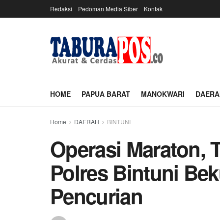
Redaksi
Pedoman Media Siber
Kontak
HOME
PAPUA BARAT
MANOKWARI
DAERA
Home
DAERAH
BINTUNI
Operasi Maraton,
Polres Bintuni Bek
Pencurian