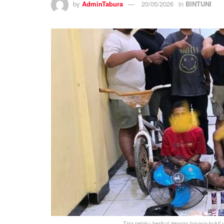
by
AdminTabura
20/05/2026
in
BINTUNI
Tiga pelaku berikut dengan barang-bukti