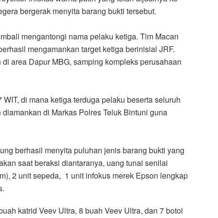
gera bergerak menyita barang bukti tersebut.
embali mengantongi nama pelaku ketiga. Tim Macan
rhasil mengamankan target ketiga berinisial JRF.
an di area Dapur MBG, samping kompleks perusahaan
7 WIT, di mana ketiga terduga pelaku beserta seluruh
 diamankan di Markas Polres Teluk Bintuni guna
g berhasil menyita puluhan jenis barang bukti yang
kan saat beraksi diantaranya, uang tunai senilai
m), 2 unit sepeda, 1 unit infokus merek Epson lengkap
s.
uah katrid Veev Ultra, 8 buah Veev Ultra, dan 7 botol