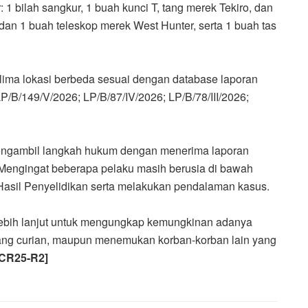
: 1 bilah sangkur, 1 buah kunci T, tang merek Tekiro, dan
an 1 buah teleskop merek West Hunter, serta 1 buah tas
.
ar lima lokasi berbeda sesuai dengan database laporan
/B/149/V/2026; LP/B/87/IV/2026; LP/B/78/III/2026;
 mengambil langkah hukum dengan menerima laporan
Mengingat beberapa pelaku masih berusia di bawah
asil Penyelidikan serta melakukan pendalaman kasus.
ebih lanjut untuk mengungkap kemungkinan adanya
arang curian, maupun menemukan korban-korban lain yang
[CR25-R2]