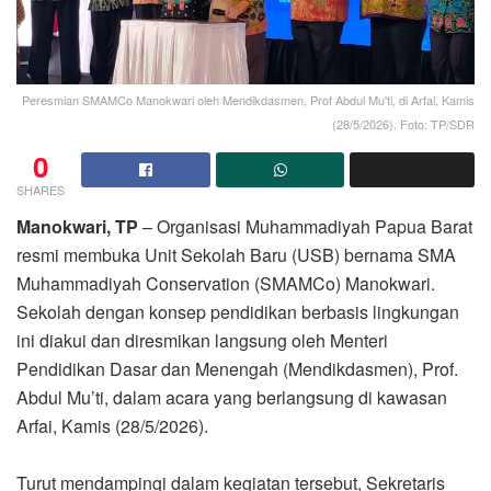
Peresmian SMAMCo Manokwari oleh Mendikdasmen, Prof Abdul Mu'ti, di Arfai, Kamis
(28/5/2026). Foto: TP/SDR
0
SHARES
Manokwari, TP
– Organisasi Muhammadiyah Papua Barat
resmi membuka Unit Sekolah Baru (USB) bernama SMA
Muhammadiyah Conservation (SMAMCo) Manokwari.
Sekolah dengan konsep pendidikan berbasis lingkungan
ini diakui dan diresmikan langsung oleh Menteri
Pendidikan Dasar dan Menengah (Mendikdasmen), Prof.
Abdul Mu’ti, dalam acara yang berlangsung di kawasan
Arfai, Kamis (28/5/2026).
Turut mendampingi dalam kegiatan tersebut, Sekretaris