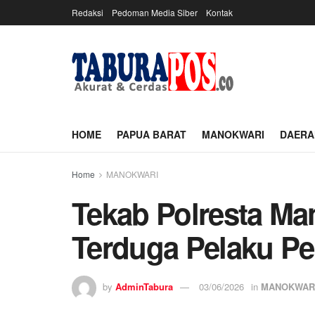
Redaksi
Pedoman Media Siber
Kontak
HOME
PAPUA BARAT
MANOKWARI
DAERA
Home
MANOKWARI
Tekab Polresta Ma
Terduga Pelaku P
by
AdminTabura
03/06/2026
in
MANOKWAR