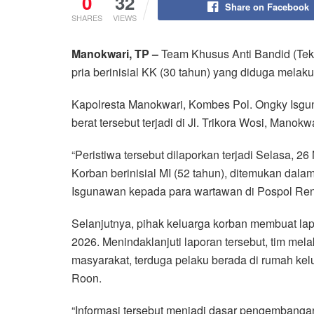
0
32
Share on Facebook
SHARES
VIEWS
Manokwari, TP –
Team Khusus Anti Bandid (Tek
pria berinisial KK (30 tahun) yang diduga mel
Kapolresta Manokwari, Kombes Pol. Ongky Isg
berat tersebut terjadi di Jl. Trikora Wosi, Manok
“Peristiwa tersebut dilaporkan terjadi Selasa, 26
Korban berinisial MI (52 tahun), ditemukan dalam
Isgunawan kepada para wartawan di Pospol Rend
Selanjutnya, pihak keluarga korban membuat lap
2026. Menindaklanjuti laporan tersebut, tim mel
masyarakat, terduga pelaku berada di rumah keluar
Roon.
“Informasi tersebut menjadi dasar pengembanga