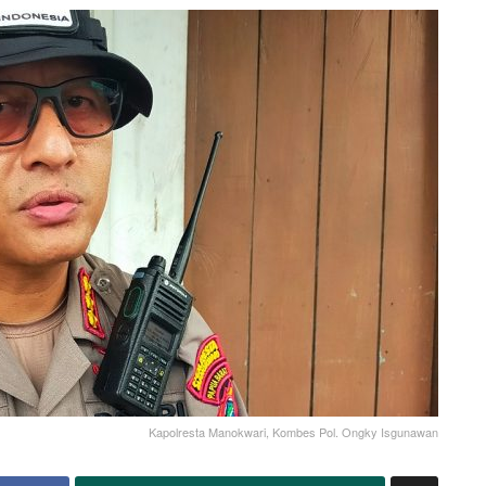
Kapolresta Manokwari, Kombes Pol. Ongky Isgunawan