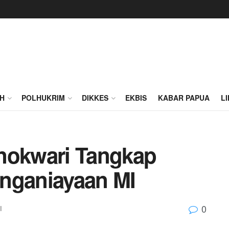
H
POLHUKRIM
DIKKES
EKBIS
KABAR PAPUA
L
nokwari Tangkap
enganiayaan MI
0
I