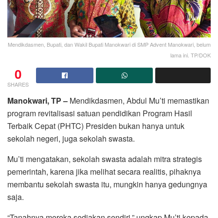
Mendikdasmen, Bupati, dan Wakil Bupati Manokwari di SMP Advent Manokwari, belum
lama ini. TP/DOK
0
SHARES
Manokwari, TP –
Mendikdasmen, Abdul Mu’ti memastikan
program revitalisasi satuan pendidikan Program Hasil
Terbaik Cepat (PHTC) Presiden bukan hanya untuk
sekolah negeri, juga sekolah swasta.
Mu’ti mengatakan, sekolah swasta adalah mitra strategis
pemerintah, karena jika melihat secara realitis, pihaknya
membantu sekolah swasta itu, mungkin hanya gedungnya
saja.
“Tanahnya mereka sediakan sendiri,” ungkap Mu’ti kepada