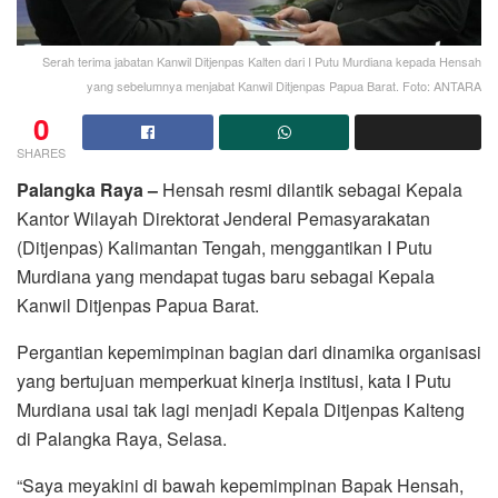
Serah terima jabatan Kanwil Ditjenpas Kalten dari I Putu Murdiana kepada Hensah
yang sebelumnya menjabat Kanwil Ditjenpas Papua Barat. Foto: ANTARA
0
SHARES
Palangka Raya –
Hensah resmi dilantik sebagai Kepala
Kantor Wilayah Direktorat Jenderal Pemasyarakatan
(Ditjenpas) Kalimantan Tengah, menggantikan I Putu
Murdiana yang mendapat tugas baru sebagai Kepala
Kanwil Ditjenpas Papua Barat.
Pergantian kepemimpinan bagian dari dinamika organisasi
yang bertujuan memperkuat kinerja institusi, kata I Putu
Murdiana usai tak lagi menjadi Kepala Ditjenpas Kalteng
di Palangka Raya, Selasa.
“Saya meyakini di bawah kepemimpinan Bapak Hensah,