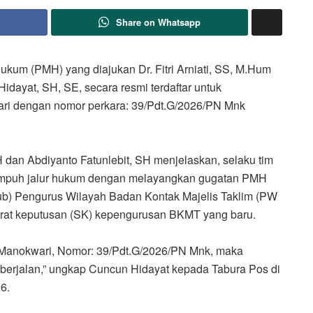
Share on Whatsapp
um (PMH) yang diajukan Dr. Fitri Arniati, SS, M.Hum
idayat, SH, SE, secara resmi terdaftar untuk
ari dengan nomor perkara: 39/Pdt.G/2026/PN Mnk
 dan Abdiyanto Fatunlebit, SH menjelaskan, selaku tim
enempuh jalur hukum dengan melayangkan gugatan PMH
ub) Pengurus Wilayah Badan Kontak Majelis Taklim (PW
rat keputusan (SK) kepengurusan BKMT yang baru.
N Manokwari, Nomor: 39/Pdt.G/2026/PN Mnk, maka
berjalan,” ungkap Cuncun Hidayat kepada Tabura Pos di
6.