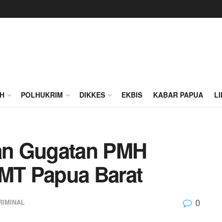
H
POLHUKRIM
DIKKES
EKBIS
KABAR PAPUA
L
ngan Gugatan PMH
MT Papua Barat
0
RIMINAL