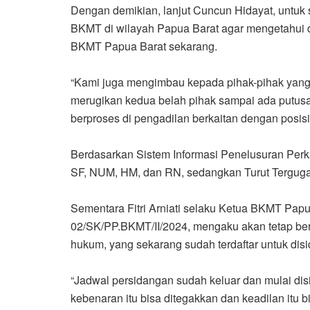
‎Dengan demikian, lanjut Cuncun Hidayat, untuk
BKMT di wilayah Papua Barat agar mengetahui
BKMT Papua Barat sekarang.
‎“Kami juga mengimbau kepada pihak-pihak yang 
merugikan kedua belah pihak sampai ada putusa
berproses di pengadilan berkaitan dengan posi
‎Berdasarkan Sistem Informasi Penelusuran Perka
SF, NUM, HM, dan RN, sedangkan Turut Terguga
‎Sementara Fitri Arniati selaku Ketua BKMT Pa
02/SK/PP.BKMT/II/2024, mengaku akan tetap be
hukum, yang sekarang sudah terdaftar untuk di
‎“Jadwal persidangan sudah keluar dan mulai di
kebenaran itu bisa ditegakkan dan keadilan itu bis