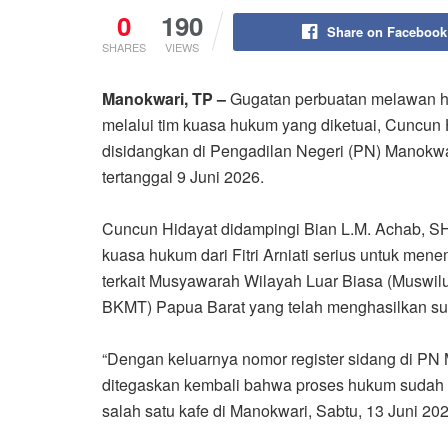
0
190
Share on Facebook
SHARES
VIEWS
Manokwari, TP –
Gugatan perbuatan melawan huk
melalui tim kuasa hukum yang diketuai, Cuncun H
disidangkan di Pengadilan Negeri (PN) Manokw
tertanggal 9 Juni 2026.
‎Cuncun Hidayat didampingi Bian L.M. Achab, SH
kuasa hukum dari Fitri Arniati serius untuk m
terkait Musyawarah Wilayah Luar Biasa (Muswil
BKMT) Papua Barat yang telah menghasilkan su
‎“Dengan keluarnya nomor register sidang di P
ditegaskan kembali bahwa proses hukum sudah 
salah satu kafe di Manokwari, Sabtu, 13 Juni 202