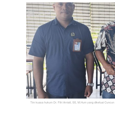
Tim kuasa hukum Dr. Fitri Arniati, SS, M.Hum yang diketuai Cuncun 