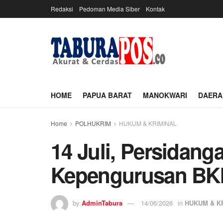
Redaksi
Pedoman Media Siber
Kontak
HOME
PAPUA BARAT
MANOKWARI
DAERA
Home
POLHUKRIM
HUKUM & KRIMINAL
‎14 Juli, Persida
Kepengurusan BK
by
AdminTabura
14/06/2026
in
HUKUM & K