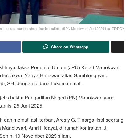
s perkara pembunuhan disertai mutilasi, di PN Manokwari, April 2026 lalu. TP/DOK
Share on Whatsapp
, akhirnya Jaksa Penuntut Umum (JPU) Kejari Manokwari,
p terdakwa, Yahya Himawan alias Gamblong yang
ab, SH, dengan pidana hukuman mati.
jelis hakim Pengadilan Negeri (PN) Manokwari yang
amis, 25 Juni 2025.
n memutilasi korban, Aresty G. Tinarga, istri seorang
anokwari, Amri Hidayat, di rumah kontrakan, Jl.
Senin, 10 November 2025 silam.