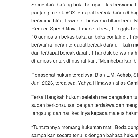
Sementara barang bukti berupa 1 tas berwama h
panjang merek VOX terdapat bercak darah di bagi
berwama biru, 1 sweeter berwarna hitam bertulis
Reduce Speed Now, 1 martelu besi, 1 linggis be
10 gumpalan bekas bakaran boks container, 1 ro
berwarna merah terdapat bercak darah, 1 kain 
dan terdapat bercak darah, 1 handuk berwarna hi
dirampas untuk dimusnahkan. “Membebankan bia
Penasehat hukum terdakwa, Bian L.M. Achab, S
Juni 2026, terdakwa, Yahya Himawan alias Gam
Terkait langkah hukum setelah mendengarkan t
sudah berkonsultasi dengan terdakwa dan men
langsung dari hati kecilnya kepada majelis hakim
“Tuntutannya memang hukuman mati. Beda denga
sampaikan secara tertulis dengan bahasa hukum