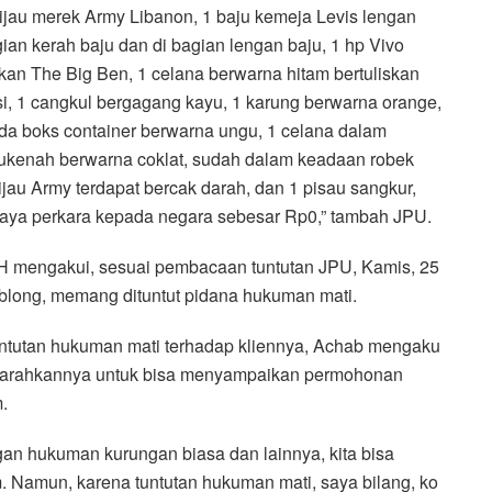
ijau merek Army Libanon, 1 baju kemeja Levis lengan
an kerah baju dan di bagian lengan baju, 1 hp Vivo
kan The Big Ben, 1 celana berwarna hitam bertuliskan
si, 1 cangkul bergagang kayu, 1 karung berwarna orange,
da boks container berwarna ungu, 1 celana dalam
mukenah berwarna coklat, sudah dalam keadaan robek
jau Army terdapat bercak darah, dan 1 pisau sangkur,
ya perkara kepada negara sebesar Rp0,” tambah JPU.
H mengakui, sesuai pembacaan tuntutan JPU, Kamis, 25
blong, memang dituntut pidana hukuman mati.
untutan hukuman mati terhadap kliennya, Achab mengaku
garahkannya untuk bisa menyampaikan permohonan
.
n hukuman kurungan biasa dan lainnya, kita bisa
. Namun, karena tuntutan hukuman mati, saya bilang, ko