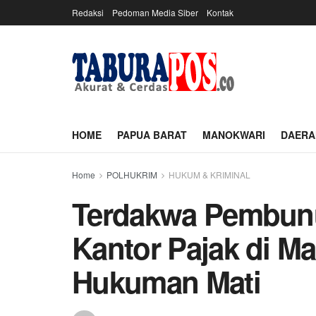
Redaksi
Pedoman Media Siber
Kontak
HOME
PAPUA BARAT
MANOKWARI
DAERA
Home
POLHUKRIM
HUKUM & KRIMINAL
Terdakwa Pembunu
Kantor Pajak di Ma
Hukuman Mati