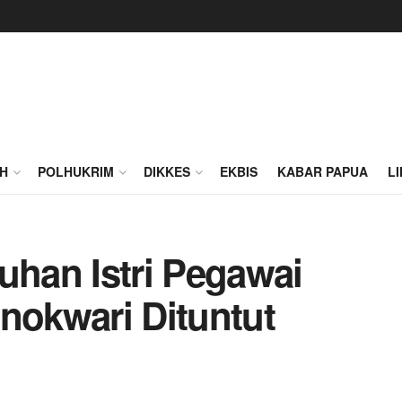
H
POLHUKRIM
DIKKES
EKBIS
KABAR PAPUA
L
han Istri Pegawai
nokwari Dituntut