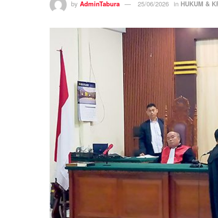
by
AdminTabura
25/06/2026
in
HUKUM & K