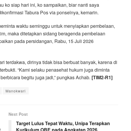
au ko siap hari ini, ko sampaikan, biar nanti saya
ikonfirmasi Tabura Pos via ponselnya, kemarin.
meminta waktu seminggu untuk menyiapkan pembelaan,
akim, maka ditetapkan sidang beragenda pembelaan
aikan pada persidangan, Rabu, 15 Juli 2026
 terdakwa, dirinya tidak bisa berbuat banyak, karena di
erbukti. “Kami selaku penasehat hukum juga diminta
erbicara begitu juga jadi,” pungkas Achab.
[TIM2-R1]
Manokwari
Next Post
Target Lulus Tepat Waktu, Unipa Terapkan
t
Kurikulum OBE pada Angkatan 2026