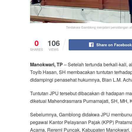
Terdakwa Gamblong menjalani persidangan ata
0
106
Share on Facebook
SHARES
VIEWS
Manokwari, TP
– Setelah tertunda berkali-kali
Toyib Hasan, SH membacakan tuntutan terhada
didampingi penasehat hukumnya, Bian L.M. Ach
Tuntutan JPU tersebut dibacakan di hadapan ma
diketuai Mahendrasmara Purnamajati, SH, MH, K
Sebelumnya, Gamblong didakwa JPU membunuh da
pegawai Kantor Pelayanan Pajak (KPP) Pratama M
Acama, Reremi Puncak, Kabupaten Manokwari, 