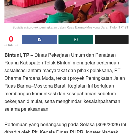
Sosialisasi proyek peningkatan Jalan Ruas Barma–Moskona Barat. Foto: TP/IST
0
SHARES
Bintuni, TP –
Dinas Pekerjaan Umum dan Penataan
Ruang Kabupaten Teluk Bintuni menggelar pertemuan
sosialisasi antara masyarakat dan pihak pelaksana, PT
Dharma Perdana Muda, terkait proyek Peningkatan Jalan
Ruas Barma–Moskona Barat. Kegiatan ini bertujuan
membangun komunikasi dan kesepahaman sebelum
pekerjaan dimulai, serta menghindari kesalahpahaman
selama pelaksanaan.
Pertemuan yang berlangsung pada Selasa (30/6/2026) ini
dihadiri oleh Plt. Kepala Dinas PUPR Jonater Nadeak,