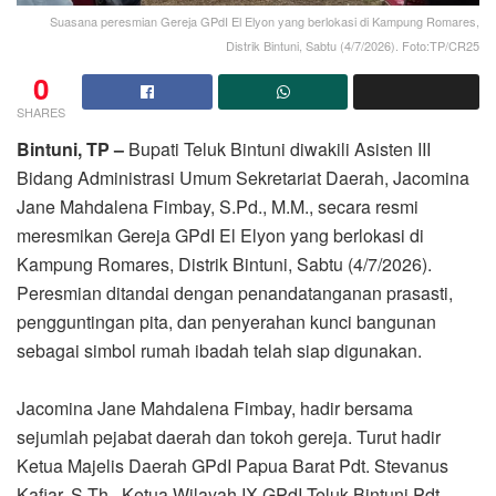
Suasana peresmian Gereja GPdI El Elyon yang berlokasi di Kampung Romares,
Distrik Bintuni, Sabtu (4/7/2026). Foto:TP/CR25
0
SHARES
Bintuni, TP –
Bupati Teluk Bintuni diwakili Asisten III
Bidang Administrasi Umum Sekretariat Daerah, Jacomina
Jane Mahdalena Fimbay, S.Pd., M.M., secara resmi
meresmikan Gereja GPdI El Elyon yang berlokasi di
Kampung Romares, Distrik Bintuni, Sabtu (4/7/2026).
Peresmian ditandai dengan penandatanganan prasasti,
pengguntingan pita, dan penyerahan kunci bangunan
sebagai simbol rumah ibadah telah siap digunakan.
Jacomina Jane Mahdalena Fimbay, hadir bersama
sejumlah pejabat daerah dan tokoh gereja. Turut hadir
Ketua Majelis Daerah GPdI Papua Barat Pdt. Stevanus
Kafiar, S.Th., Ketua Wilayah IX GPdI Teluk Bintuni Pdt.