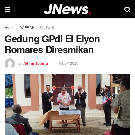
Home
DAERAH
BINTUNI
Gedung GPdI El Elyon
Romares Diresmikan
by
AdminTabura
04/07/2026