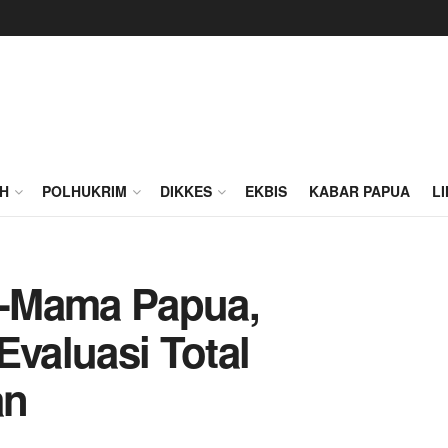
H
POLHUKRIM
DIKKES
EKBIS
KABAR PAPUA
L
-Mama Papua,
Evaluasi Total
an