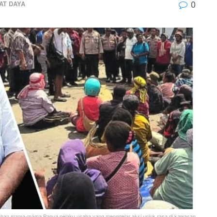
0
AT DAYA
uhan mama-mama Papua pelaku usaha yang menggelar aksi unjuk rasa di kawasan