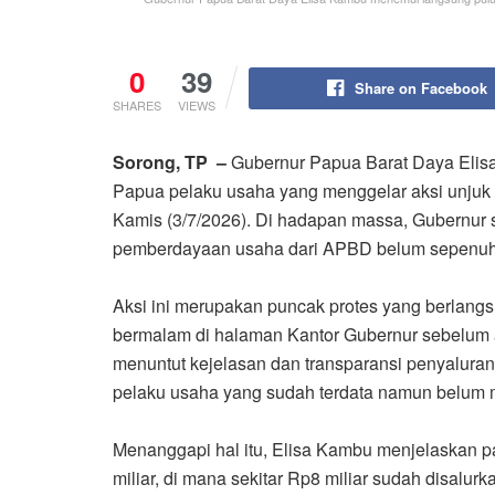
0
39
Share on Facebook
SHARES
VIEWS
Sorong, TP –
Gubernur Papua Barat Daya Eli
Papua pelaku usaha yang menggelar aksi unjuk
Kamis (3/7/2026). Di hadapan massa, Gubernur 
pemberdayaan usaha dari APBD belum sepenuhn
Aksi ini merupakan puncak protes yang berlangsun
bermalam di halaman Kantor Gubernur sebelum ak
menuntut kejelasan dan transparansi penyalura
pelaku usaha yang sudah terdata namun belum
Menanggapi hal itu, Elisa Kambu menjelaskan 
miliar, di mana sekitar Rp8 miliar sudah disalu