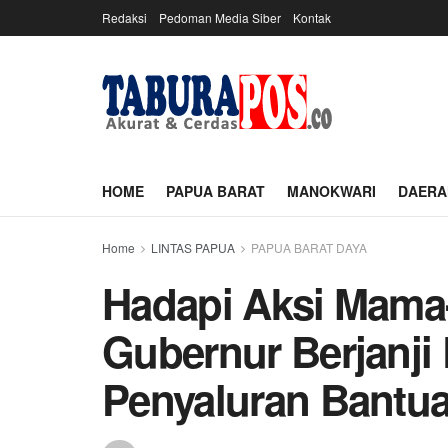
Redaksi
Pedoman Media Siber
Kontak
HOME
PAPUA BARAT
MANOKWARI
DAERA
Home
LINTAS PAPUA
PAPUA BARAT DAYA
Hadapi Aksi Mama
Gubernur Berjanji 
Penyaluran Bantu