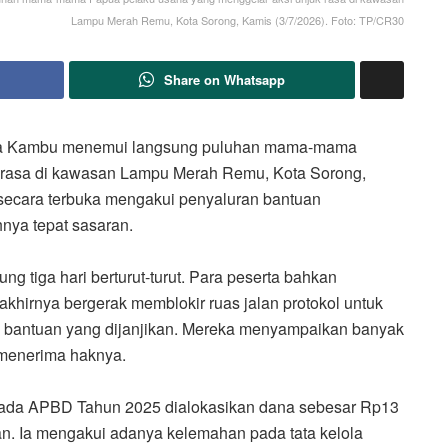
Lampu Merah Remu, Kota Sorong, Kamis (3/7/2026). Foto: TP/CR30
Share on Whatsapp
sa Kambu menemui langsung puluhan mama-mama
 rasa di kawasan Lampu Merah Remu, Kota Sorong,
secara terbuka mengakui penyaluran bantuan
ya tepat sasaran.
g tiga hari berturut-turut. Para peserta bahkan
hirnya bergerak memblokir ruas jalan protokol untuk
n bantuan yang dijanjikan. Mereka menyampaikan banyak
 menerima haknya.
pada APBD Tahun 2025 dialokasikan dana sebesar Rp13
rkan. Ia mengakui adanya kelemahan pada tata kelola