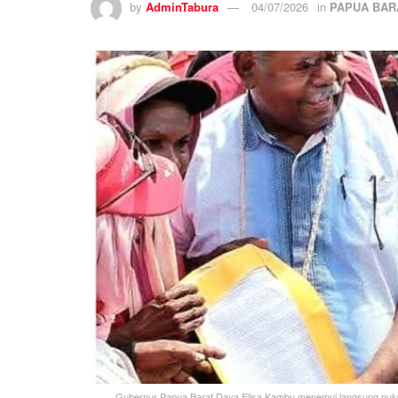
by
AdminTabura
04/07/2026
in
PAPUA BAR
Gubernur Papua Barat Daya Elisa Kambu menemui langsung pul