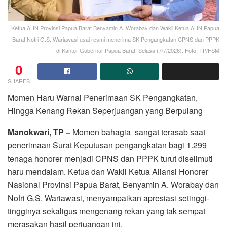
Ketua AHN Provinsi Papua Barat Benyamin A. Worabay dan Wakil Ketua AHN Papua
Barat Nofri G.S. Wariawasi usai resmi menerima SK Pengangkatan CPNS dan PPPK
di Kantor Gubernur Papua Barat, Selasa (7/7/2026). Foto: TP/FSM
0
SHARES
Momen Haru Warnai Penerimaan SK Pengangkatan,
Hingga Kenang Rekan Seperjuangan yang Berpulang
Manokwari, TP –
Momen bahagia sangat terasab saat
penerimaan Surat Keputusan pengangkatan bagi 1.299
tenaga honorer menjadi CPNS dan PPPK turut diselimuti
haru mendalam. Ketua dan Wakil Ketua Aliansi Honorer
Nasional Provinsi Papua Barat, Benyamin A. Worabay dan
Nofri G.S. Wariawasi, menyampaikan apresiasi setinggi-
tingginya sekaligus mengenang rekan yang tak sempat
merasakan hasil perjuangan ini.