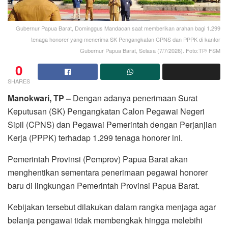
Gubernur Papua Barat, Dominggus Mandacan saat memberikan arahan bagi 1.299
tenaga honorer yang menerima SK Pengangkatan CPNS dan PPPK di kantor
Gubernur Papua Barat, Selasa (7/7/2026). Foto:TP/ FSM
0
SHARES
Manokwari, TP –
Dengan adanya penerimaan Surat
Keputusan (SK) Pengangkatan Calon Pegawai Negeri
Sipil (CPNS) dan Pegawai Pemerintah dengan Perjanjian
Kerja (PPPK) terhadap 1.299 tenaga honorer ini.
Pemerintah Provinsi (Pemprov) Papua Barat akan
menghentikan sementara penerimaan pegawai honorer
baru di lingkungan Pemerintah Provinsi Papua Barat.
Kebijakan tersebut dilakukan dalam rangka menjaga agar
belanja pengawai tidak membengkak hingga melebihi