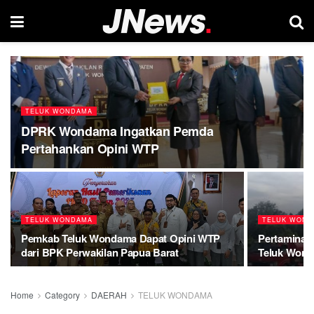
TELUK WONDAMA
DPRK Wondama Ingatkan Pemda
Pertahankan Opini WTP
TELUK WONDAMA
TELUK WON
Pemkab Teluk Wondama Dapat Opini WTP
Pertamina P
dari BPK Perwakilan Papua Barat
Teluk Won
Home
Category
DAERAH
TELUK WONDAMA