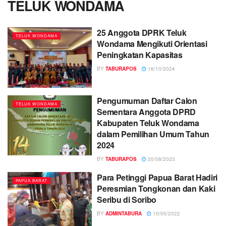
TELUK WONDAMA
25 Anggota DPRK Teluk
TELUK WONDAMA
Wondama Mengikuti Orientasi
Peningkatan Kapasitas
BY
TABURAPOS
16/10/2024
Pengumuman Daftar Calon
TELUK WONDAMA
Sementara Anggota DPRD
Kabupaten Teluk Wondama
dalam Pemilihan Umum Tahun
2024
BY
TABURAPOS
20/08/2023
Para Petinggi Papua Barat Hadiri
PAPUA BARAT
Peresmian Tongkonan dan Kaki
Seribu di Soribo
BY
ADMINTABURA
10/05/2022