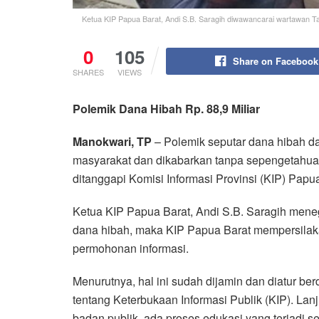
Ketua KIP Papua Barat, Andi S.B. Saragih diwawancarai wartawan Ta
0
105
Share on Facebook
SHARES
VIEWS
Polemik Dana Hibah Rp. 88,9 Miliar
Manokwari, TP
– Polemik seputar dana hibah da
masyarakat dan dikabarkan tanpa sepengetahu
ditanggapi Komisi Informasi Provinsi (KIP) Papua
Ketua KIP Papua Barat, Andi S.B. Saragih mene
dana hibah, maka KIP Papua Barat mempersil
permohonan informasi.
Menurutnya, hal ini sudah dijamin dan diatur 
tentang Keterbukaan Informasi Publik (KIP). La
badan publik, ada proses edukasi yang terjadi s