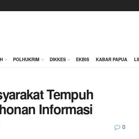
H
POLHUKRIM
DIKKES
EKBIS
KABAR PAPUA
L
syarakat Tempuh
onan Informasi
0
M