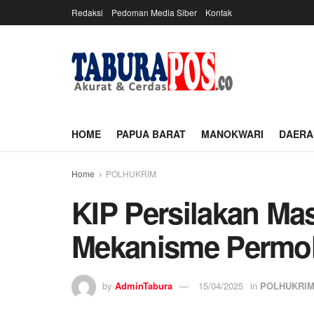
Redaksi
Pedoman Media Siber
Kontak
HOME
PAPUA BARAT
MANOKWARI
DAERA
Home
POLHUKRIM
KIP Persilakan Ma
Mekanisme Permoh
by
AdminTabura
15/04/2025
in
POLHUKRI