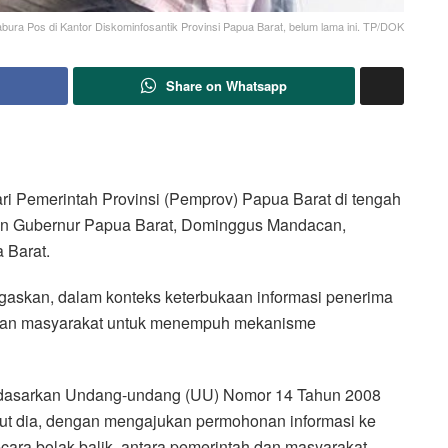
bura Pos di Kantor Diskominfosantik Provinsi Papua Barat, belum lama ini. TP/DOK
Share on Whatsapp
ri Pemerintah Provinsi (Pemprov) Papua Barat di tengah
an Gubernur Papua Barat, Dominggus Mandacan,
 Barat.
gaskan, dalam konteks keterbukaan informasi penerima
akan masyarakat untuk menempuh mekanisme
berdasarkan Undang-undang (UU) Nomor 14 Tahun 2008
njut dia, dengan mengajukan permohonan informasi ke
ecara bolak-balik, antara pemerintah dan masyarakat.