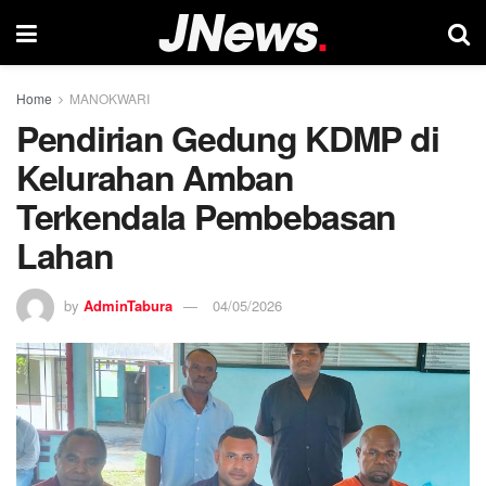
Home
MANOKWARI
Pendirian Gedung KDMP di
Kelurahan Amban
Terkendala Pembebasan
Lahan
by
AdminTabura
04/05/2026