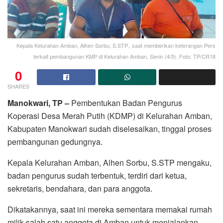
Kepala Kelurahan Amban, Alhen Sorbu, S.STP., saat memberikan keterangan Pers
terkait pembangunan KMP di Kelurahan Amban, Senin (4/5). Foto: TP/CR18
0
SHARES
Manokwari, TP –
Pembentukan Badan Pengurus
Koperasi Desa Merah Putih (KDMP) di Kelurahan Amban,
Kabupaten Manokwari sudah diselesaikan, tinggal proses
pembangunan gedungnya.
Kepala Kelurahan Amban, Alhen Sorbu, S.STP mengaku,
badan pengurus sudah terbentuk, terdiri dari ketua,
sekretaris, bendahara, dan para anggota.
Dikatakannya, saat ini mereka sementara memakai rumah
milik salah satu anggota di Amban untuk menjalankan