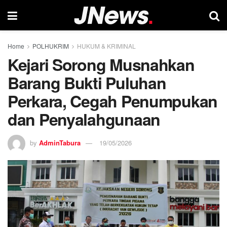
Home
POLHUKRIM
HUKUM & KRIMINAL
Kejari Sorong Musnahkan
Barang Bukti Puluhan
Perkara, Cegah Penumpukan
dan Penyalahgunaan
by
AdminTabura
19/05/2026