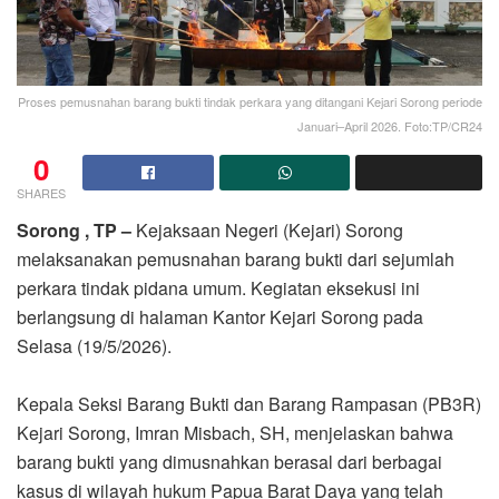
Proses pemusnahan barang bukti tindak perkara yang ditangani Kejari Sorong periode
Januari–April 2026. Foto:TP/CR24
0
SHARES
Sorong , TP –
Kejaksaan Negeri (Kejari) Sorong
melaksanakan pemusnahan barang bukti dari sejumlah
perkara tindak pidana umum. Kegiatan eksekusi ini
berlangsung di halaman Kantor Kejari Sorong pada
Selasa (19/5/2026).
Kepala Seksi Barang Bukti dan Barang Rampasan (PB3R)
Kejari Sorong, Imran Misbach, SH, menjelaskan bahwa
barang bukti yang dimusnahkan berasal dari berbagai
kasus di wilayah hukum Papua Barat Daya yang telah