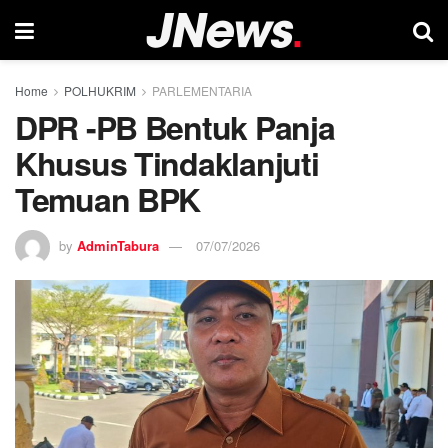
Home
POLHUKRIM
PARLEMENTARIA
DPR -PB Bentuk Panja
Khusus Tindaklanjuti
Temuan BPK
by
AdminTabura
07/07/2026