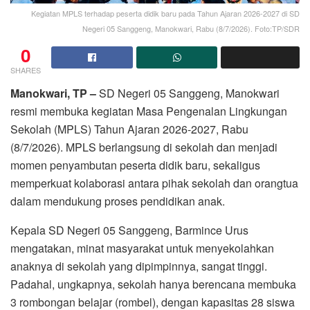
Kegiatan MPLS terhadap peserta didik baru pada Tahun Ajaran 2026-2027 di SD
Negeri 05 Sanggeng, Manokwari, Rabu (8/7/2026). Foto:TP/SDR
0
SHARES
Manokwari, TP –
SD Negeri 05 Sanggeng, Manokwari
resmi membuka kegiatan Masa Pengenalan Lingkungan
Sekolah (MPLS) Tahun Ajaran 2026-2027, Rabu
(8/7/2026). MPLS berlangsung di sekolah dan menjadi
momen penyambutan peserta didik baru, sekaligus
memperkuat kolaborasi antara pihak sekolah dan orangtua
dalam mendukung proses pendidikan anak.
Kepala SD Negeri 05 Sanggeng, Barmince Urus
mengatakan, minat masyarakat untuk menyekolahkan
anaknya di sekolah yang dipimpinnya, sangat tinggi.
Padahal, ungkapnya, sekolah hanya berencana membuka
3 rombongan belajar (rombel), dengan kapasitas 28 siswa