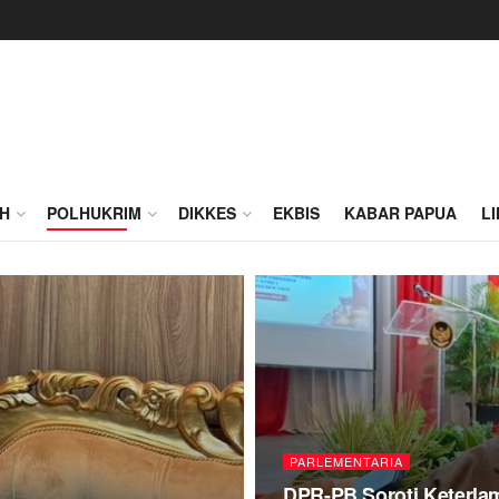
H
POLHUKRIM
DIKKES
EKBIS
KABAR PAPUA
L
PARLEMENTARIA
DPR-PB Soroti Keterl