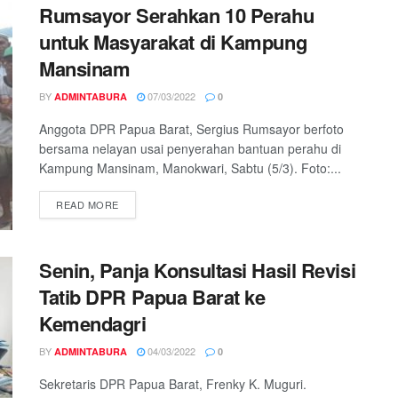
Rumsayor Serahkan 10 Perahu
untuk Masyarakat di Kampung
Mansinam
BY
07/03/2022
ADMINTABURA
0
Anggota DPR Papua Barat, Sergius Rumsayor berfoto
bersama nelayan usai penyerahan bantuan perahu di
Kampung Mansinam, Manokwari, Sabtu (5/3). Foto:...
READ MORE
Senin, Panja Konsultasi Hasil Revisi
Tatib DPR Papua Barat ke
Kemendagri
BY
04/03/2022
ADMINTABURA
0
Sekretaris DPR Papua Barat, Frenky K. Muguri.