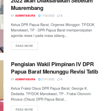
2022 akan Dilaksanakan Sebelum
Musrembang
BY
17/02/2022
ADMINTABURA
0
Ketua DPR Papua Barat, Orgenes Wonggor. TP/DOK
Manokwari, TP - DPR Papua Barat mempercepatan
agenda reses I pada masa sidang...
READ MORE
Pengisian Wakil Pimpinan IV DPR
Papua Barat Menunggu Revisi Tatib
BY
27/01/2022
ADMINTABURA
0
Ketua Fraksi Otsus DPR Papua Barat, George K.
Dedaida. TP/DOK Manokwari, TP - Fraksi Otonomi
Khusus (Otsus) DPR Papua Barat...
READ MORE